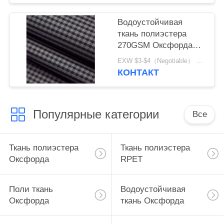
Водоустойчивая
ткань полиэстера
270GSM Оксфорда
для оборудования
EXW $3-$4（Negotiable） MOQ:1 метр для запаса; 1200 метров для изготовления на заказ
рыбной ловли
КОНТАКТ
Популярные категории
Все
Ткань полиэстера
Ткань полиэстера
Оксфорда
RPET
Поли ткань
Водоустойчивая
Оксфорда
ткань Оксфорда