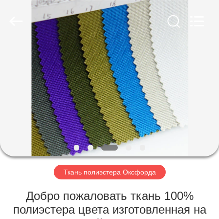
Group
Co.,Ltd.
All
Rights
Reserved.
Developed
by
ECER
ДОМ
ПРОДУКТЫ
О
НАС
ПУТЕШЕСТВИЕ
ФАБРИКИ
Ткань полиэстера Оксфорда
Добро пожаловать ткань 100%
ПРОВЕРКА
полиэстера цвета изготовленная на