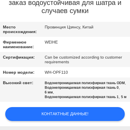
КАЧЕСТВА
заказ водоустойчивая для шатра и
случаев сумки
СВЯЖИТЕСЬ
Место
Провинция Цзянсу, Китай
МЫ
происхождения:
Фирменное
WEIHE
СПРОСИТЕ
наименование:
ЦИТАТУ
Сертификация:
Can be customized according to customer
requirements
Номер модели:
WH-OPF110
КАРТА
Высокий свет:
,
Водонепроницаемая полиэфирная ткань ODM
САЙТА
,
Водонепроницаемая полиэфирная ткань 0
,
6 мм
,
Водонепроницаемая полиэфирная ткань 1
5 м
PRIVACY
POLICY
КОНТАКТНЫЕ ДАННЫЕ!