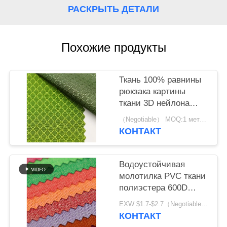
РАСКРЫТЬ ДЕТАЛИ
Похожие продукты
Ткань 100% равнины
рюкзака картины
ткани 3D нейлона
ромбовидным
（Negotiable） MOQ:1 метр для запаса; 1200 метров для изготовления на заказ
сплетенная нейлоном
КОНТАКТ
прочная
Водоустойчивая
молотилка PVC ткани
полиэстера 600D
100% прочная
EXW $1.7-$2.7（Negotiable） MOQ:1 метр для запаса; 1200 метров для изготовления на заказ
Arenaceous
КОНТАКТ