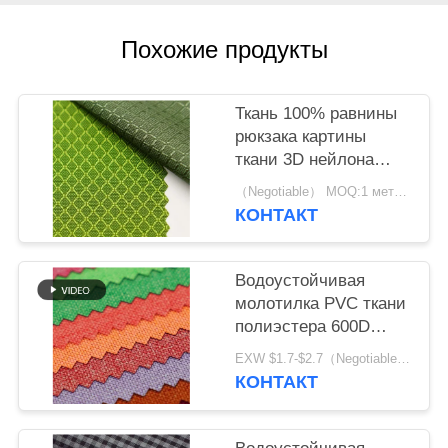
Похожие продукты
Ткань 100% равнины
рюкзака картины
ткани 3D нейлона
ромбовидным
（Negotiable） MOQ:1 метр для запаса; 1200 метров для изготовления на заказ
сплетенная нейлоном
КОНТАКТ
прочная
Водоустойчивая
молотилка PVC ткани
полиэстера 600D
100% прочная
EXW $1.7-$2.7（Negotiable） MOQ:1 метр для запаса; 1200 метров для изготовления на заказ
Arenaceous
КОНТАКТ