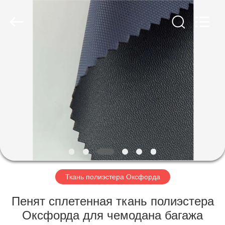
Group
Co.,Ltd.
All
Rights
Reserved.
Developed
by
ECER
ДОМ
ПРОДУКТЫ
О
НАС
ПУТЕШЕСТВИЕ
ФАБРИКИ
Ткань полиэстера Оксфорда
Пенят сплетенная ткань полиэстера
ПРОВЕРКА
Оксфорда для чемодана багажа