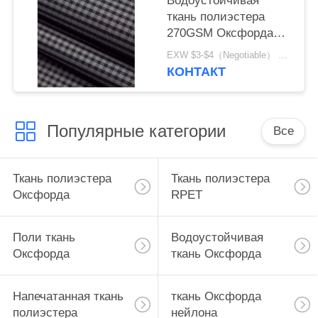
Водоустойчивая
ткань полиэстера
270GSM Оксфорда
для оборудования
EXW $3-$4（Negotiable） MOQ:1 метр для запаса; 1200 метров для изготовления на заказ
рыбной ловли
КОНТАКТ
Популярные категории
Все
Ткань полиэстера
Ткань полиэстера
Оксфорда
RPET
Поли ткань
Водоустойчивая
Оксфорда
ткань Оксфорда
Напечатанная ткань
ткань Оксфорда
полиэстера
нейлона