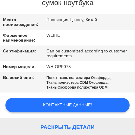
КАЧЕСТВА
сумок ноутбука
СВЯЖИТЕСЬ
Место
Провинция Цзянсу, Китай
происхождения:
МЫ
Фирменное
WEIHE
наименование:
СПРОСИТЕ
Сертификация:
Can be customized according to customer
requirements
ЦИТАТУ
Номер модели:
WH-OPF075
КАРТА
Высокий свет:
,
Пенят ткань полиэстера Оксфорда
,
Ткань полиэстера ODM Оксфорда
САЙТА
Ткань Оксфорда полиэстера ODM
КОНТАКТНЫЕ ДАННЫЕ!
PRIVACY
POLICY
РАСКРЫТЬ ДЕТАЛИ