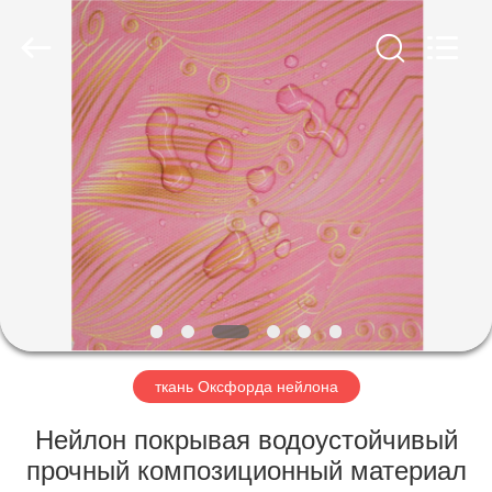
Group
Co.,Ltd.
All
Rights
Reserved.
Developed
by
ECER
ДОМ
ПРОДУКТЫ
О
НАС
ПУТЕШЕСТВИЕ
ФАБРИКИ
ткань Оксфорда нейлона
Нейлон покрывая водоустойчивый
ПРОВЕРКА
прочный композиционный материал