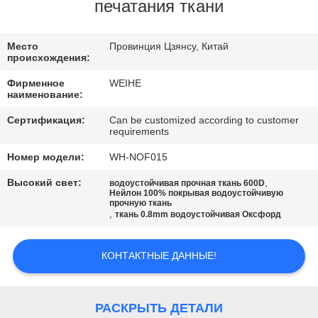
КАЧЕСТВА
печатания ткани
СВЯЖИТЕСЬ
Место
Провинция Цзянсу, Китай
происхождения:
МЫ
Фирменное
WEIHE
наименование:
СПРОСИТЕ
Сертификация:
Can be customized according to customer
requirements
ЦИТАТУ
Номер модели:
WH-NOF015
КАРТА
Высокий свет:
,
водоустойчивая прочная ткань 600D
Нейлон 100% покрывая водоустойчивую
прочную ткань
САЙТА
,
ткань 0.8mm водоустойчивая Оксфорд
PRIVACY
КОНТАКТНЫЕ ДАННЫЕ!
POLICY
РАСКРЫТЬ ДЕТАЛИ