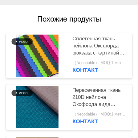
Похожие продукты
Сплетенная ткань
нейлона Оксфорда
рюкзака с картиной
квадратной решетки
（Negotiable） MOQ:1 метр для запаса; 1200 метров для изготовления на заказ
простой
КОНТАКТ
Пересеченная ткань
210D нейлона
Оксфорда вида
решетки диаманта
（Negotiable） MOQ:1 метр для запаса; 1200 метров для изготовления на заказ
для напечатанной
КОНТАКТ
сумки