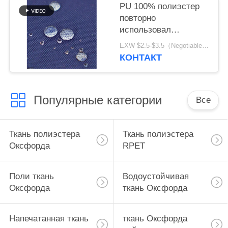
PU 100% полиэстер
повторно
использовал
дружелюбное
EXW $2.5-$3.5（Negotiable） MOQ:1 метр для запаса; 1200 метров для изготовления на заказ
водоустойчивой
КОНТАКТ
ткани экологическое
Популярные категории
Все
Ткань полиэстера
Ткань полиэстера
Оксфорда
RPET
Поли ткань
Водоустойчивая
Оксфорда
ткань Оксфорда
Напечатанная ткань
ткань Оксфорда