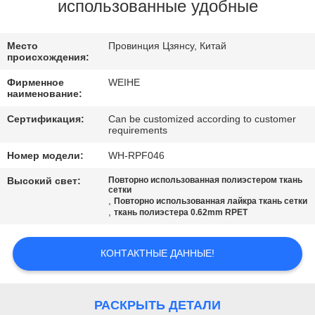
КАЧЕСТВА
использованные удобные
СВЯЖИТЕСЬ
Место
Провинция Цзянсу, Китай
происхождения:
МЫ
Фирменное
WEIHE
наименование:
СПРОСИТЕ
Сертификация:
Can be customized according to customer
requirements
ЦИТАТУ
Номер модели:
WH-RPF046
КАРТА
Высокий свет:
Повторно использованная полиэстером ткань
сетки
,
Повторно использованная лайкра ткань сетки
САЙТА
,
ткань полиэстера 0.62mm RPET
PRIVACY
КОНТАКТНЫЕ ДАННЫЕ!
POLICY
РАСКРЫТЬ ДЕТАЛИ