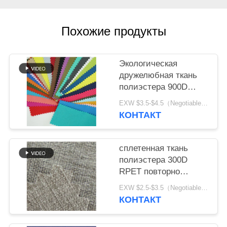
Похожие продукты
Экологическая
дружелюбная ткань
полиэстера 900D
RPET для сумки и
EXW $3.5-$4.5（Negotiable） MOQ:1 метр для запаса; 1200 метров для изготовления на заказ
шатра
КОНТАКТ
сплетенная ткань
полиэстера 300D
RPET повторно
использовала
EXW $2.5-$3.5（Negotiable） MOQ:1 метр для запаса; 1200 метров для изготовления на заказ
прочную
КОНТАКТ
водоустойчивую
ткань