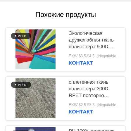
Похожие продукты
Экологическая
дружелюбная ткань
полиэстера 900D
RPET для сумки и
EXW $3.5-$4.5（Negotiable） MOQ:1 метр для запаса; 1200 метров для изготовления на заказ
шатра
КОНТАКТ
сплетенная ткань
полиэстера 300D
RPET повторно
использовала
EXW $2.5-$3.5（Negotiable） MOQ:1 метр для запаса; 1200 метров для изготовления на заказ
прочную
КОНТАКТ
водоустойчивую
ткань