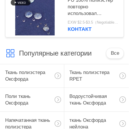
PU 100% полиэстер
повторно
использовал
дружелюбное
EXW $2.5-$3.5（Negotiable） MOQ:1 метр для запаса; 1200 метров для изготовления на заказ
водоустойчивой
КОНТАКТ
ткани экологическое
Популярные категории
Все
Ткань полиэстера
Ткань полиэстера
Оксфорда
RPET
Поли ткань
Водоустойчивая
Оксфорда
ткань Оксфорда
Напечатанная ткань
ткань Оксфорда
полиэстера
нейлона