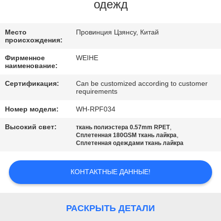
КАЧЕСТВА
одежд
СВЯЖИТЕСЬ
Место
Провинция Цзянсу, Китай
происхождения:
МЫ
Фирменное
WEIHE
наименование:
СПРОСИТЕ
Сертификация:
Can be customized according to customer
requirements
ЦИТАТУ
Номер модели:
WH-RPF034
КАРТА
Высокий свет:
,
ткань полиэстера 0.57mm RPET
,
Сплетенная 180GSM ткань лайкра
САЙТА
Сплетенная одеждами ткань лайкра
КОНТАКТНЫЕ ДАННЫЕ!
PRIVACY
POLICY
РАСКРЫТЬ ДЕТАЛИ