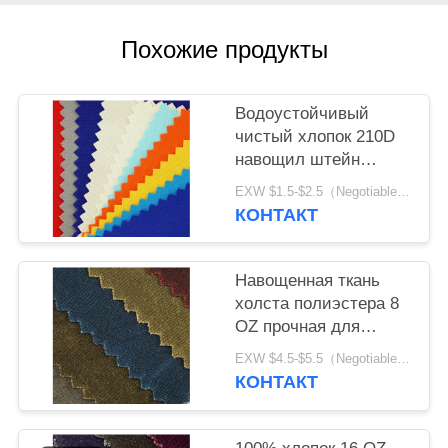
Похожие продукты
Водоустойчивый
чистый хлопок 210D
навощил штейн
рулона ткани холста
EXW $1.5-$2.5（Negotiable） MOQ:1 метр для запаса; 1200 метров для изготовления на заказ
красочный
КОНТАКТ
Навощенная ткань
холста полиэстера 8
OZ прочная для
ботинок одежды
EXW $4.5-$5.5（Negotiable） MOQ:1 метр для запаса; 1200 метров для изготовления на заказ
шатра
КОНТАКТ