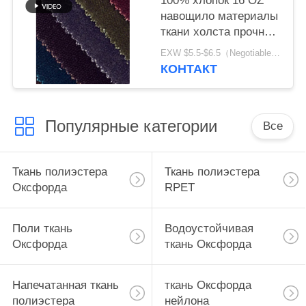
100% хлопок 16 OZ
навощило материалы
ткани холста прочные
для ботинка
EXW $5.5-$6.5（Negotiable） MOQ:1 метр для запаса; 1200 метров для изготовления на заказ
КОНТАКТ
Популярные категории
Все
Ткань полиэстера
Ткань полиэстера
Оксфорда
RPET
Поли ткань
Водоустойчивая
Оксфорда
ткань Оксфорда
Напечатанная ткань
ткань Оксфорда
полиэстера
нейлона