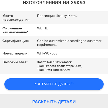
КАЧЕСТВА
изготовленная на заказ
СВЯЖИТЕСЬ
Место
Провинция Цзянсу, Китай
происхождения:
МЫ
Фирменное
WEIHE
наименование:
СПРОСИТЕ
Сертификация:
Can be customized according to customer
requirements
ЦИТАТУ
Номер модели:
WH-WCF003
КАРТА
Высокий свет:
,
Холст Twill 100% хлопок
,
Ткань холста полиэстера ODM
САЙТА
Ткань Twill холста ODM
КОНТАКТНЫЕ ДАННЫЕ!
PRIVACY
POLICY
РАСКРЫТЬ ДЕТАЛИ