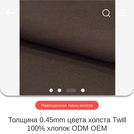
Group
Co.,Ltd.
All
Rights
Reserved.
Developed
by
ECER
ДОМ
ПРОДУКТЫ
О
НАС
ПУТЕШЕСТВИЕ
ФАБРИКИ
Навощенная ткань холста
Толщина 0.45mm цвета холста Twill
ПРОВЕРКА
100% хлопок ODM OEM