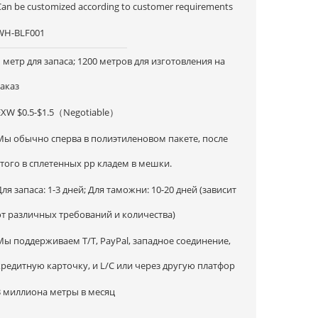
Can be customized according to customer requirements
WH-BLF001
1 метр для запаса; 1200 метров для изготовления на
заказ
EXW $0.5-$1.5（Negotiable）
Мы обычно сперва в полиэтиленовом пакете, после
этого в сплетенных pp кладем в мешки.
Для запаса: 1-3 дней; Для таможни: 10-20 дней (зависит
от различных требований и количества)
Мы поддерживаем T/T, PayPal, западное соединение,
кредитную карточку, и L/C или через другую платфор
3 миллиона метры в месяц