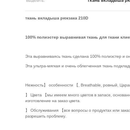
ткань вкладыша рю
Выделить:
ткань вкладыша рюкзака 210D
100% полиэстер выравнивая ткань для ткани кли
Эта выравниваясь ткань сделана 100% полиэстер и о
Эта ультра-мягкая и очень облегченная ткань подкла
Нежность】 особенности 【, Breathable, ровный, Цара
】 Цвета 【мы имеем много цветов в запасе, основанно
изготовление на заказ цвета.
】 Обслуживания 【все вопросы о продуктах или заказ
разрешить проблему.