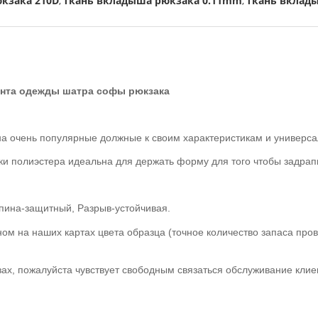
кзака 210D
ткань вкладыша рюкзака 0.11mm
ткань вклад
,
,
ента одежды шатра софы рюкзака
на очень популярные должные к своим характеристикам и универса
дки полиэстера идеальна для держать форму для того чтобы задра
пина-защитный, Разрыв-устойчивая.
м на наших картах цвета образца (точное количество запаса пров
ах, пожалуйста чувствует свободным связаться обслуживание клие