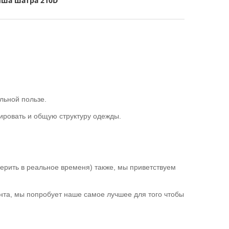
ыша шатра 210D
льной пользе.
пировать и общую структуру одежды.
ерить в реальное временя) также, мы приветствуем
нта, мы попробует наше самое лучшее для того чтобы