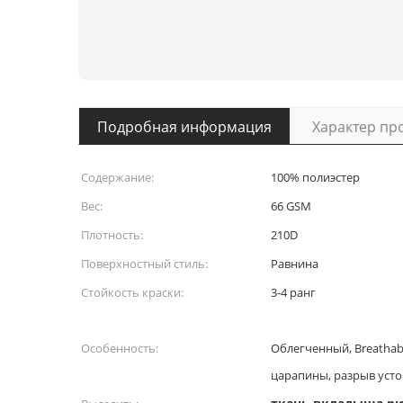
Подробная информация
Характер пр
Содержание:
100% полиэстер
Вес:
66 GSM
Плотность:
210D
Поверхностный стиль:
Равнина
Стойкость краски:
3-4 ранг
Особенность:
Облегченный, Breathab
царапины, разрыв уст