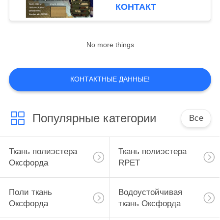
КАЧЕСТВА
шатра
КОНТАКТ
СВЯЖИТЕСЬ
No more things
МЫ
СПРОСИТЕ
КОНТАКТНЫЕ ДАННЫЕ!
ЦИТАТУ
Популярные категории
Все
КАРТА
САЙТА
Ткань полиэстера
Ткань полиэстера
Оксфорда
RPET
PRIVACY
POLICY
Поли ткань
Водоустойчивая
Оксфорда
ткань Оксфорда